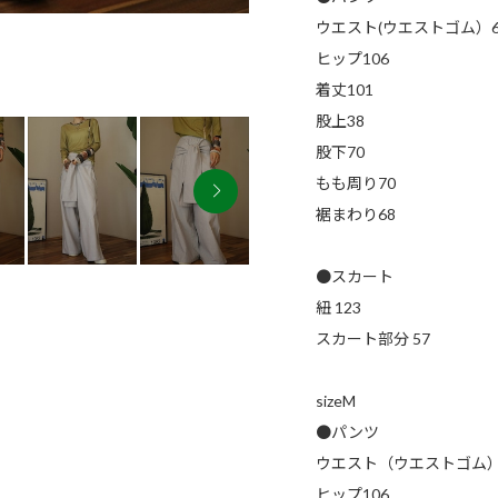
ウエスト(ウエストゴム）60
ヒップ106
着丈101
股上38
股下70
もも周り70
裾まわり68
●スカート
紐 123
スカート部分 57
sizeM
●パンツ
ウエスト（ウエストゴム）6
ヒップ106