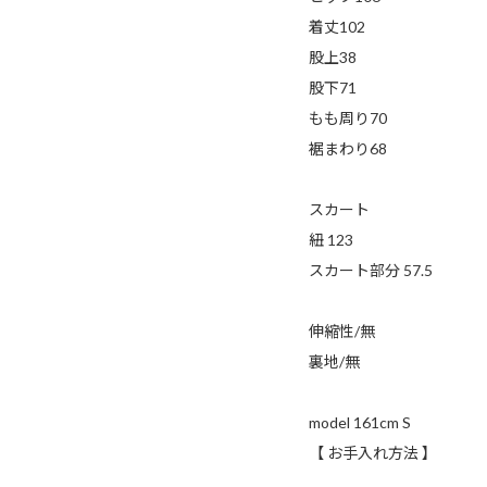
着丈102
股上38
股下71
もも周り70
裾まわり68
スカート
紐 123
スカート部分 57.5
伸縮性/無
裏地/無
model 161cm S
【 お手入れ方法 】