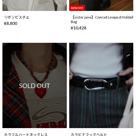
40%OFF
リボンビスチェ
【sister jane】Conrad Leopard Holdall
Bag
¥8,800
¥10,428
SOLD OUT
カラフルハートネックレス
カラビナフックベルト