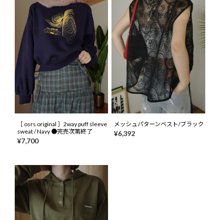
［ osrs original ］2way puff sleeve
メッシュパターンベスト/ブラック
sweat / Navy ●完売次第終了
¥6,392
¥7,700