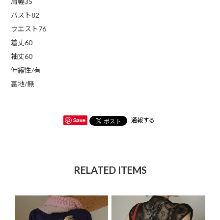
肩幅35
バスト82
ウエスト76
着丈60
袖丈60
伸縮性/有
裏地/無
Save
通報する
RELATED ITEMS