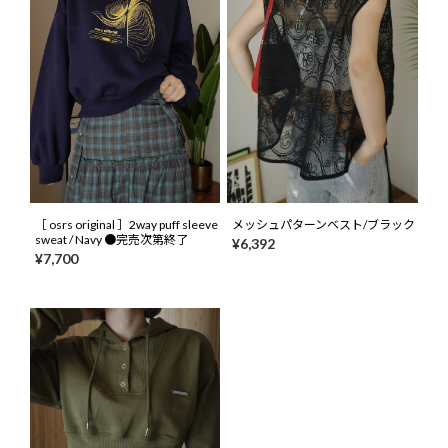
［ osrs original ］2way puff sleeve
メッシュパターンベスト/ブラック
sweat / Navy ●完売次第終了
¥6,392
¥7,700