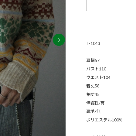
T-1043
肩幅57
バスト110
ウエスト104
着丈58
袖丈45
伸縮性/有
裏地/無
ポリエステル100%