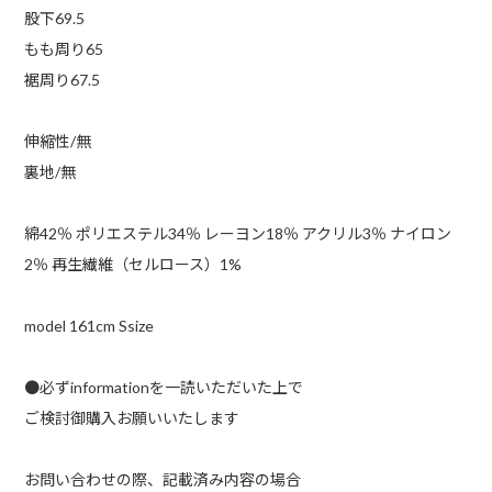
股下69.5
もも周り65
裾周り67.5
伸縮性/無
裏地/無
綿42％ ポリエステル34％ レーヨン18％ アクリル3％ ナイロン
2％ 再生繊維（セルロース）1%
model 161cm Ssize
●必ずinformationを一読いただいた上で
ご検討御購入お願いいたします
お問い合わせの際、記載済み内容の場合