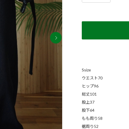
Ssize
ウエスト70
ヒップ96
総丈101
股上37
股下64
もも周り58
裾周り52