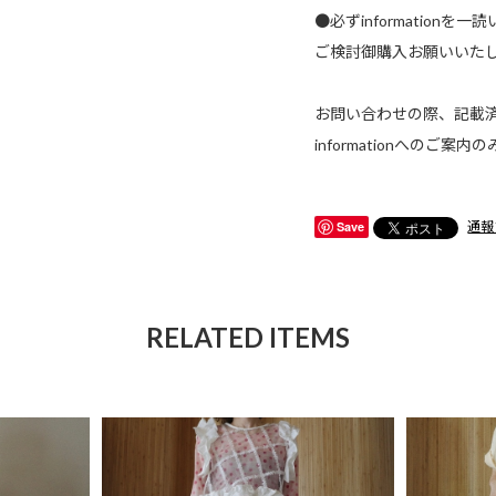
●必ずinformationを
ご検討御購入お願いいた
お問い合わせの際、記載
informationへのご
Save
通報
RELATED ITEMS