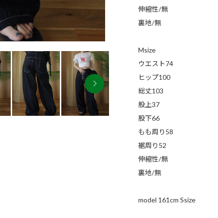
伸縮性/無
裏地/無
Msize
ウエスト74
ヒップ100
総丈103
股上37
股下66
もも周り58
裾周り52
伸縮性/無
裏地/無
model 161cm Ssize