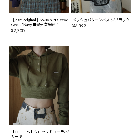
［ osrs original ］2way puff sleeve
メッシュパターンベスト/ブラック
sweat / Navy ●完売次第終了
¥6,392
¥7,700
【 ELOOPS 】クロップドフーディ/
カーキ