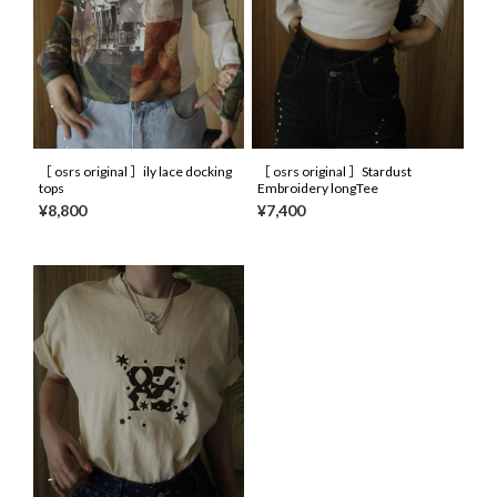
［ osrs original ］ily lace docking
［ osrs original ］Stardust
tops
Embroidery longTee
¥8,800
¥7,400